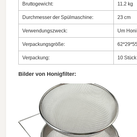
Bruttogewicht:
11.2 kg
Durchmesser der Spülmaschine:
23 cm
Verwendungszweck:
Um Honig 
Verpackungsgröße:
62*29*5
Verpackung:
10 Stück
Bilder von Honigfilter: