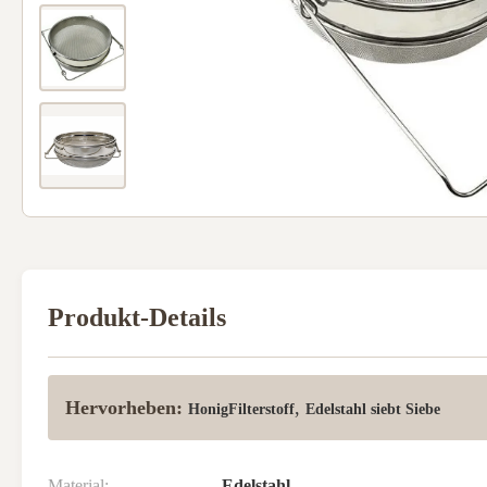
Produkt-Details
Hervorheben:
,
HonigFilterstoff
Edelstahl siebt Siebe
Material:
Edelstahl