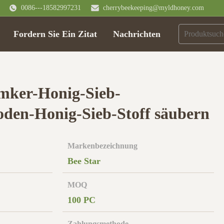
0086---18582997231
cherrybeekeeping@myldhoney.com
Fordern Sie Ein Zitat
Nachrichten
Imker-Honig-Sieb-
oden-Honig-Sieb-Stoff säubern
Markenbezeichnung
Bee Star
MOQ
100 PC
Zahlungsmethode