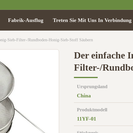
Fabrik-Ausflug
Treten Sie Mit Uns In Verbindung
nig-Sieb-Filter-/Rundboden-Honig-Sieb-Stoff Säubern
Der einfache 
Filter-/Rundb
Ursprungsland
China
Produktmodell
11YF-01
Stückpreis