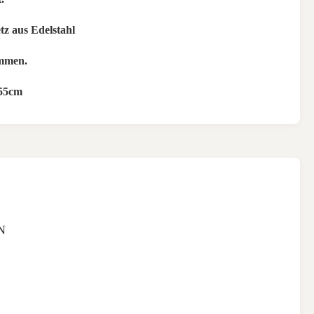
etz aus Edelstahl
mmen.
55cm
N