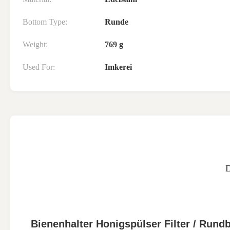
Bottom Type:
Runde
Weight:
769 g
Used For:
Imkerei
Bienenhalter Honigspülser Filter / Rund