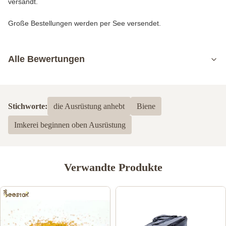
versandt.
Große Bestellungen werden per See versendet.
Alle Bewertungen
5.0
Basierend auf 50 jüngsten Bewertungen
Stichworte:
die Ausrüstung anhebt
Biene
5
100%
Imkerei beginnen oben Ausrüstung
4
0
3
0
2
0
1
0
Verwandte Produkte
Angel Angelov
A
Jan 20.2023
Great communication, professionalism, special thanks to miss