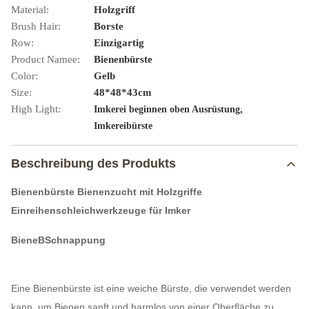
Material:
Holzgriff
Brush Hair:
Borste
Row:
Einzigartig
Product Namee:
Bienenbürste
Color:
Gelb
Size:
48*48*43cm
High Light:
,
Imkerei beginnen oben Ausrüstung
Imkereibürste
Beschreibung des Produkts
Bienenbürste Bienenzucht mit Holzgriffe
Einreihenschleichwerkzeuge für Imker
Biene
B
Schnappung
Eine Bienenbürste ist eine weiche Bürste, die verwendet werden
kann, um Bienen sanft und harmlos von einer Oberfläche zu