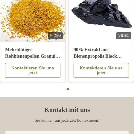
Vanya Lei for the support and great service!
VIDEO
VIDEO
Mehrblütiger
90% Extrakt aus
Rohbienenpollen Granulat
Bienenpropolis Block
25kg Karton
Bienenprodukte für die
Kontaktieren Sie uns
Kontaktieren Sie uns
Nahrungsergänzungsmittel
Gesundheitsversorgung
jetzt
jetzt
aus Bienenstern
Kontakt mit uns
Sie können uns jederzeit kontaktieren!