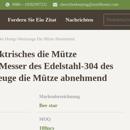
0086---18582997231
cherrybeekeeping@myldhoney.com
Fordern Sie Ein Zitat
Nachrichten
4 Des Honigs Werkzeuge Die Mütze Abnehmend
ektrisches die Mütze
esser des Edelstahl-304 des
euge die Mütze abnehmend
Markenbezeichnung
Bee star
MOQ
100pcs