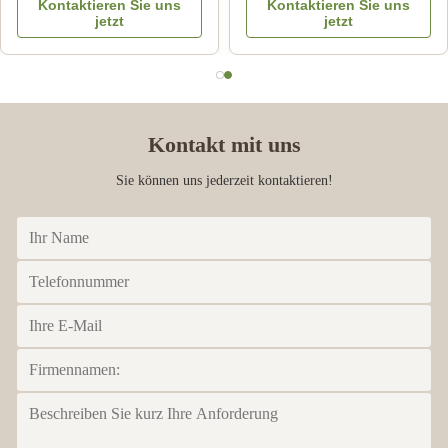
Kontaktieren Sie uns
Kontaktieren Sie uns
Nahrungsergänzungsmittel
Gesundheitsversorgung
jetzt
jetzt
aus Bienenstern
Kontakt mit uns
Sie können uns jederzeit kontaktieren!