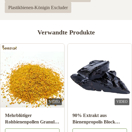
3
0
Plastikbienen-Königin Excluder
2
0
1
0
Verwandte Produkte
Shawn Olson
S
Feb 23.2024
Very happy with this product! It is exactly what I wanted and
much better than last time I bought n=mouse guards elsewhere,
Thank you!
Joe Ellis
J
Mar 24.2023
VIDEO
VIDEO
Love the items
Mehrblütiger
90% Extrakt aus
Rohbienenpollen Granulat
Bienenpropolis Block
25kg Karton
Bienenprodukte für die