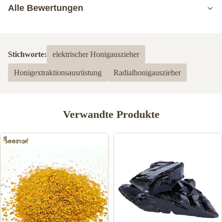
Alle Bewertungen
5.0
Basierend auf 50 jüngsten Bewertungen
Stichworte:
elektrischer Honigauszieher
5
100%
Honigextraktionsausrüstung
Radialhonigauszieher
4
0
3
0
2
0
1
0
Verwandte Produkte
Krys Wojciak
K
Mar 17.2023
Fantastic Customer service from Shirley. A pleasant helpful lady
to deal with. Delivery was prompt and tracking was great. Quality
of product was exceptional.