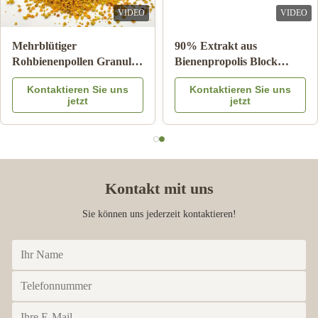
VIDEO
VIDEO
Mehrblütiger
90% Extrakt aus
Rohbienenpollen Granulat
Bienenpropolis Block
25kg Karton
Bienenprodukte für die
Kontaktieren Sie uns
Kontaktieren Sie uns
Nahrungsergänzungsmittel
Gesundheitsversorgung
jetzt
jetzt
aus Bienenstern
Kontakt mit uns
Sie können uns jederzeit kontaktieren!