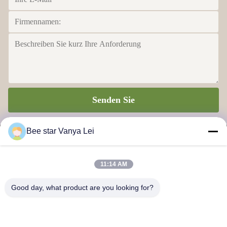
Senden Sie
Bee star Vanya Lei
11:14 AM
BIENEN-STERN, ZUM IHRES WUNDERBAREN HONIG-
Good day, what product are you looking for?
LEBENS ZU GLORIFIZIEREN