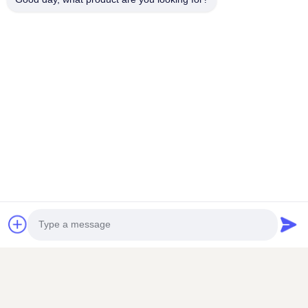
Stichworte:
der Ausrüstung die Mütze abnimmt
Bienenwabe
Honig
Verwandte Produkte
VIDEO
VIDEO
Mehrblütiger
90% Extrakt aus
Rohbienenpollen Granulat
Bienenpropolis Block
Photo