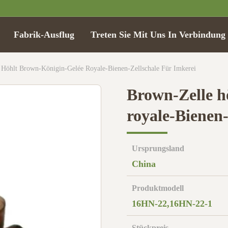
Fabrik-Ausflug
Treten Sie Mit Uns In Verbindung
 Höhlt Brown-Königin-Gelée Royale-Bienen-Zellschale Für Imkerei
Brown-Zelle h
royale-Bienen-
Ursprungsland
China
Produktmodell
16HN-22,16HN-22-1
Stückpreis