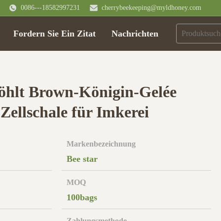
0086---18582997231
cherrybeekeeping@myldhoney.com
Fordern Sie Ein Zitat
Nachrichten
öhlt Brown-Königin-Gelée
Zellschale für Imkerei
Markenbezeichnung
Bee star
MOQ
100bags
Zahlungsmethode