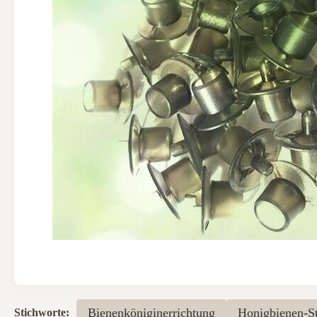
Bienenköniginerrichtung
Honigbienen-St
Stichworte: