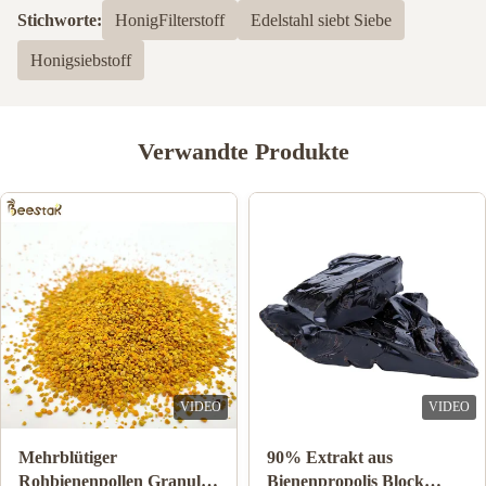
Stichworte:
HonigFilterstoff
Edelstahl siebt Siebe
Honigsiebstoff
Verwandte Produkte
O
VIDEO
VIDE
Mehrblütiger
90% Extrakt aus
Rohbienenpollen Granulat
Bienenpropolis Block