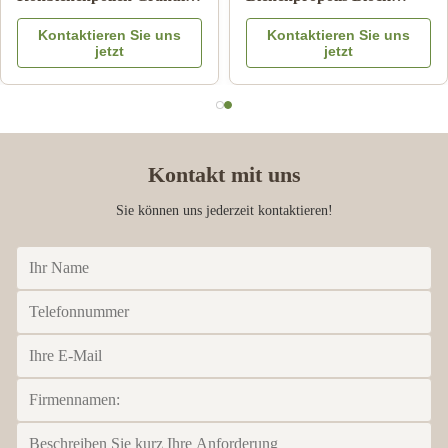
25kg Karton
Bienenprodukte für die
Kontaktieren Sie uns
Kontaktieren Sie uns
Nahrungsergänzungsmittel
Gesundheitsversorgung
jetzt
jetzt
aus Bienenstern
Kontakt mit uns
Sie können uns jederzeit kontaktieren!