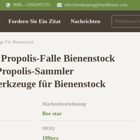
0086---18582997231
cherrybeekeeping@myldhoney.com
Fordern Sie Ein Zitat
Nachrichten
ge Für Bienenstock
ropolis-Falle Bienenstock
ropolis-Sammler
rkzeuge für Bienenstock
Markenbezeichnung
Bee star
MOQ
100pcs