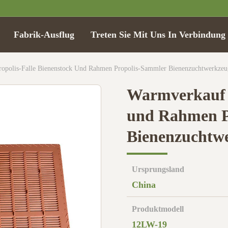
Fabrik-Ausflug
Treten Sie Mit Uns In Verbindung
opolis-Falle Bienenstock Und Rahmen Propolis-Sammler Bienenzuchtwerkzeu
Warmverkauf P
und Rahmen P
Bienenzuchtwe
Ursprungsland
China
Produktmodell
12LW-19