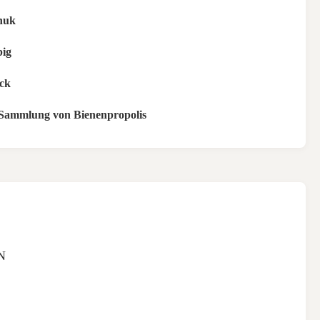
huk
big
ück
 Sammlung von Bienenpropolis
N