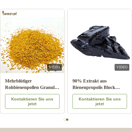
VIDEO
VIDEO
Mehrblütiger
90% Extrakt aus
Rohbienenpollen Granulat
Bienenpropolis Block
25kg Karton
Bienenprodukte für die
Kontaktieren Sie uns
Kontaktieren Sie uns
Nahrungsergänzungsmittel
Gesundheitsversorgung
jetzt
jetzt
aus Bienenstern