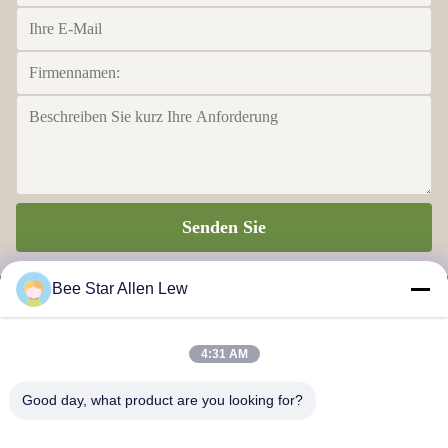
Senden Sie
Bee Star Allen Lew
4:31 AM
BIENEN-STERN, ZUM IHRES WUNDERBAREN HONIG-
Good day, what product are you looking for?
LEBENS ZU GLORIFIZIEREN