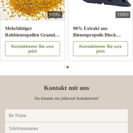
VIDEO
VIDEO
el Natürliche
10-HDA 2% Bio-Frisch-
Mehrblüt
nig Sidrhonig
Gelée Royale Naturreines
Rohbiene
ürliche
Lebensmittelqualität
25kg Ka
ktieren Sie uns
Kontaktieren Sie uns
Konta
odukte aus China
Nahrungs
jetzt
jetzt
Kontakt mit uns
Sie können uns jederzeit kontaktieren!