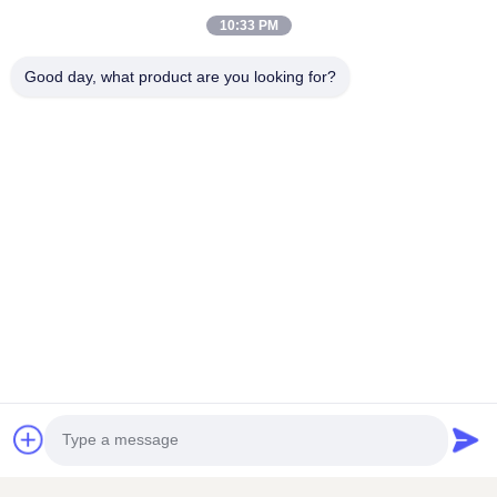
See schicken, also ist der Preis etwas höher als bei größeren
10:33 PM
Mengen.
Good day, what product are you looking for?
4Was ist mit den Versandkosten?
Wenn die Bestellung nicht groß ist, können wir Ihnen die Ware
per Luft oder Expressversandmethoden wie FEDEX oder DHL
schicken. Wenn Ihre Bestellung groß ist, schicken wir sie Ihnen
per Meer. Sobald die Bestellung platziert ist, können wir Ihnen die
Waren per Luft oder Expressversandmethoden wie FEDEX oder
DHL schicken.Wir werden Ihnen den Preis angeben.- Im
Allgemeinen haben wir immer
wählen Sie die kostengünstigste Option für Sie!
Stichworte:
Bienenbienenstockausrüstungen
elektrischer Bienenraucher
Honigbienenraucher