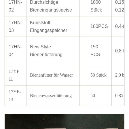
17HN-
Durchsichtige
1000
0.15 z
02
Bieneingangsspeise
Stück
0.12
17HN-
Kunststoff-
180PCS
0.4-0.
03
Eingangsspeicher
17HN-
New Style
150
0.8 bis
04
Bienenfütterung
PCS
17YF-
Bienenfütter für Wasser
50 Stück
2.0 bis 
11
17YF-
Bienenwasserfütterung
50
0.85-1.
13