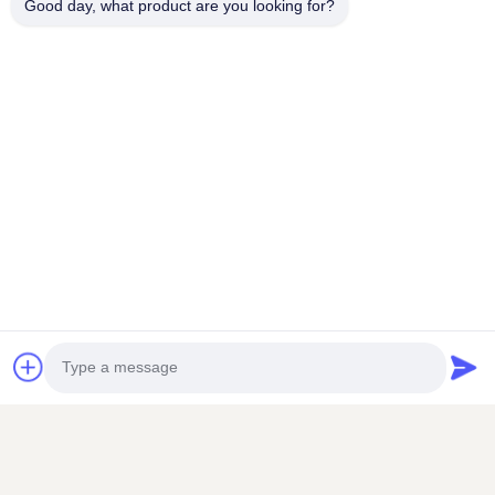
Good day, what product are you looking for?
F.A.Q.
1Sind Sie Fabrik/Hersteller oder Handelsunternehmen?
Wir sind eine Fabrik für Bienenzuchtprodukte in China mit
mehr als 10 Jahren Erfahrung. Sie können der Qualität und
dem Preis unserer Produkte vertrauen.
2Bieten Sie OEM/ODM Dienstleistungen an?
Ja, wir haben eine reiche Erfahrung im Angebot von OEM /
ODM Service in einigen unserer Produkte. Design-Service
angeboten. Käufer-Label angeboten.
3Was ist Ihr MOQ? Können wir eine kleine Bestellung zum
ersten Mal bekommen?
Natürlich können Sie, aber wir können keine kleinen
Mengen per See schicken, also ist der Preis etwas höher
als bei größeren Mengen.
4Was ist mit den Versandkosten?