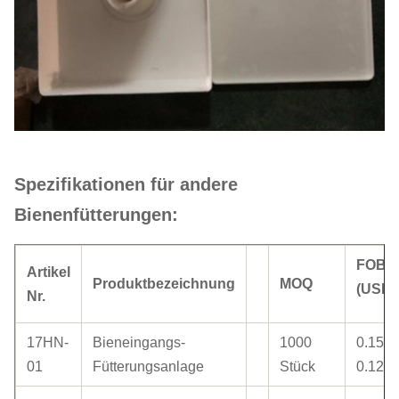
Spezifikationen für andere
Bienenfütterungen:
FOB-P
Artikel
Produktbezeichnung
MOQ
(USD/
Nr.
17HN-
Bieneingangs-
1000
0.15 z
01
Fütterungsanlage
Stück
0.12