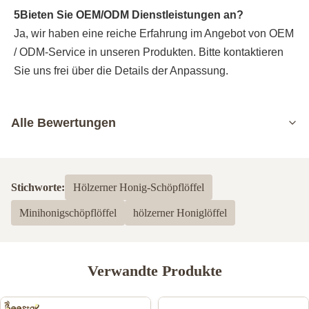
5Bieten Sie OEM/ODM Dienstleistungen an?
Ja, wir haben eine reiche Erfahrung im Angebot von OEM 
/ ODM-Service in unseren Produkten. Bitte kontaktieren 
Sie uns frei über die Details der Anpassung.
Alle Bewertungen
5.0
Basierend auf 50 jüngsten Bewertungen
Stichworte:
Hölzerner Honig-Schöpflöffel
5
100%
Minihonigschöpflöffel
hölzerner Honiglöffel
4
0
3
0
2
0
1
0
Verwandte Produkte
Alexander skyler
A