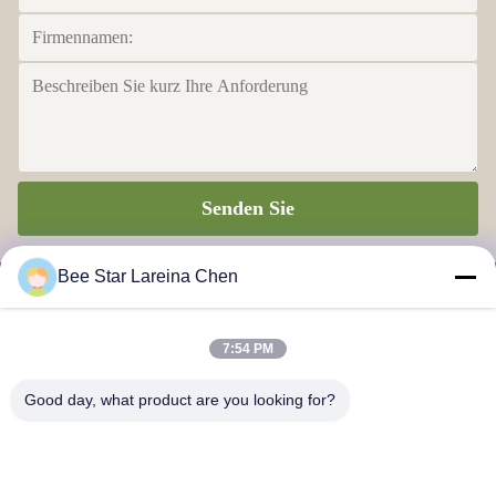
Senden Sie
Bee Star Lareina Chen
7:54 PM
BIENEN-STERN, ZUM IHRES WUNDERBAREN HONIG-
Good day, what product are you looking for?
LEBENS ZU GLORIFIZIEREN
Kontakt mit uns