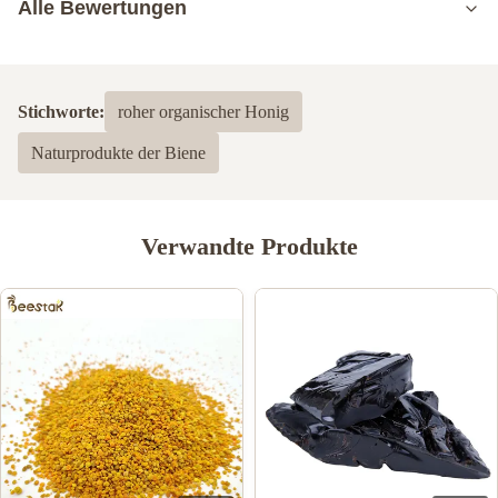
Alle Bewertungen
5.0
Basierend auf 50 jüngsten Bewertungen
Stichworte:
roher organischer Honig
5
100%
Naturprodukte der Biene
4
0
3
0
2
0
1
0
Verwandte Produkte
Alexander skyler
A
Jun 19.2025
The quality feels premium, way better than the royal jelly I
bought locally. It’s clear the brand prioritizes freshness and purity,
which makes me trust their products. Highly recommend!
Besi Mirzo