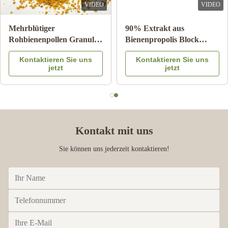
B
VIDEO
VIDEO
Feb 26.2025
Mehrblütiger
90% Extrakt aus
Rohbienenpollen Granulat
Bienenpropolis Block
good service and product
25kg Karton
Bienenprodukte für die
Kontaktieren Sie uns
Kontaktieren Sie uns
Nahrungsergänzungsmittel
Gesundheitsversorgung
jetzt
jetzt
aus Bienenstern
Kontakt mit uns
Sie können uns jederzeit kontaktieren!