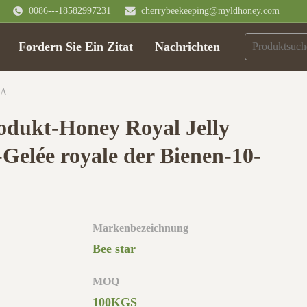
0086---18582997231
cherrybeekeeping@myldhoney.com
Fordern Sie Ein Zitat
Nachrichten
DA
dukt-Honey Royal Jelly
Gelée royale der Bienen-10-
Markenbezeichnung
Bee star
MOQ
100KGS