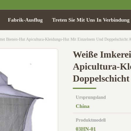
Fabrik-Ausflug
Treten Sie Mit Uns In Verbindung
ttet Bienen-Hut Apicultura-Kleidungs-Hut Mit Einzelnem Und Doppelschicht 
Weiße Imkerei
Apicultura-Kl
Doppelschicht
Ursprungsland
China
Produktmodell
03HN-01