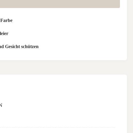
 Farbe
leier
d Gesicht schützen
N