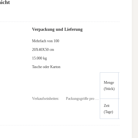
icht
Verpackung und Lieferung
Mehrfach von 100
20X40X50 cm
15.000 kg
Tasche oder Karton
1
Menge
1
bis
(Stück)
1
100
Verkaufseinheiten:
Packungsgröße pro Charge:
Zeit
15
3
(Tage)