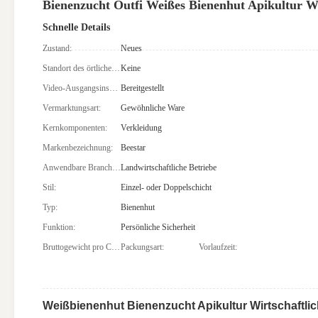
Bienenzucht Outfi Weißes Bienenhut Apikultur Wi
Schnelle Details
Zustand:
Neues
Standort des örtlichen Dienstes:
Keine
Video-Ausgangsinspektion:
Bereitgestellt
Vermarktungsart:
Gewöhnliche Ware
Kernkomponenten:
Verkleidung
Markenbezeichnung:
Beestar
Anwendbare Branchen:
Landwirtschaftliche Betriebe
Stil:
Einzel- oder Doppelschicht
Typ:
Bienenhut
Funktion:
Persönliche Sicherheit
Bruttogewicht pro Charge:
Packungsart:
Vorlaufzeit:
Weißbienenhut Bienenzucht Apikultur Wirtschaftli