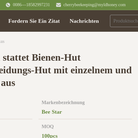
0086---18582997231
cherrybeekeeping@myldhoney.com
Fordern Sie Ein Zitat
Nachrichten
Aus
 stattet Bienen-Hut
eidungs-Hut mit einzelnem und
 aus
Markenbezeichnung
Bee Star
MOQ
100pcs