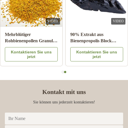
VIDEO
VIDEO
Mehrblütiger
90% Extrakt aus
Rohbienenpollen Granulat
Bienenpropolis Block
25kg Karton
Bienenprodukte für die
Kontaktieren Sie uns
Kontaktieren Sie uns
Nahrungsergänzungsmittel
Gesundheitsversorgung
jetzt
jetzt
aus Bienenstern
Kontakt mit uns
Sie können uns jederzeit kontaktieren!