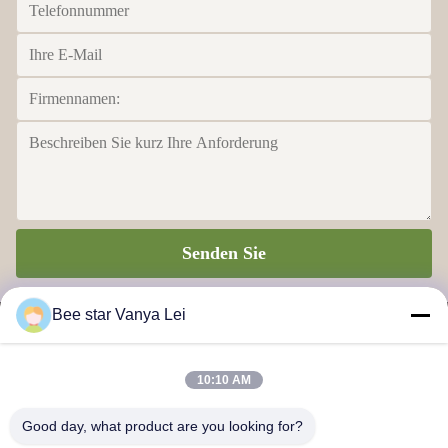
Senden Sie
Bee star Vanya Lei
10:10 AM
BIENEN-STERN, ZUM IHRES WUNDERBAREN HONIG-
Good day, what product are you looking for?
LEBENS ZU GLORIFIZIEREN