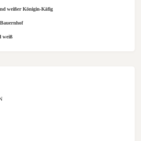
nd weißer Königin-Käfig
-Bauernhof
d weiß
N