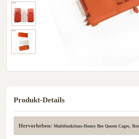
Produkt-Details
Hervorheben:
,
Multifunktions-Honey Bee Queen Cages
Rot