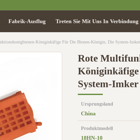
Fabrik-Ausflug
Treten Sie Mit Uns In Verbindung
nktionshonigbienen-Königinkäfige Für Die Bienen-Königin, Die System-Imker
Rote Multifun
Königinkäfige 
System-Imker 
Ursprungsland
China
Produktmodell
18HN-10