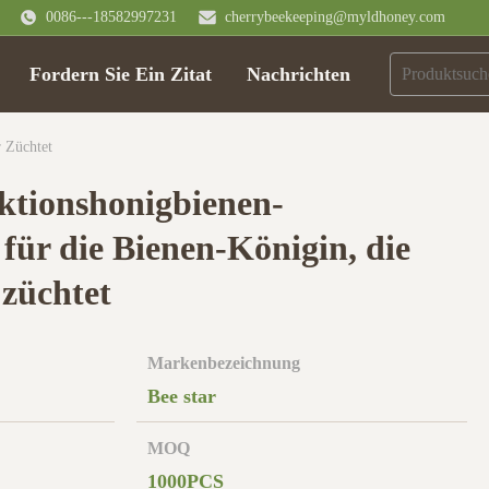
0086---18582997231
cherrybeekeeping@myldhoney.com
Fordern Sie Ein Zitat
Nachrichten
 Züchtet
ktionshonigbienen-
für die Bienen-Königin, die
züchtet
Markenbezeichnung
Bee star
MOQ
1000PCS