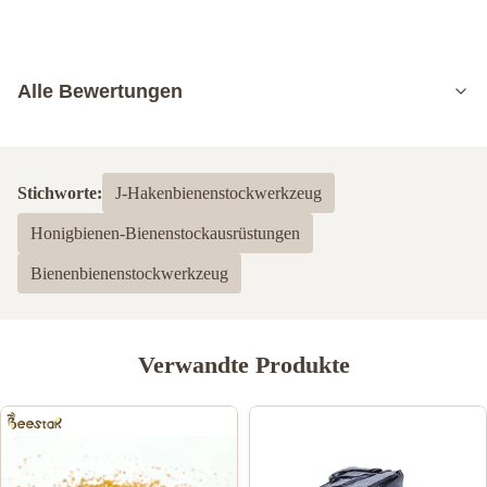
Alle Bewertungen
5.0
Basierend auf 50 jüngsten Bewertungen
Stichworte:
J-Hakenbienenstockwerkzeug
5
100%
Honigbienen-Bienenstockausrüstungen
4
0
3
0
Bienenbienenstockwerkzeug
2
0
1
0
Verwandte Produkte
Daisy kokonato
D
Jan 16.2024
I’ve been buying beekeeping supplies from this company for over
a year, and I’m consistently impressed. The shipping speed is