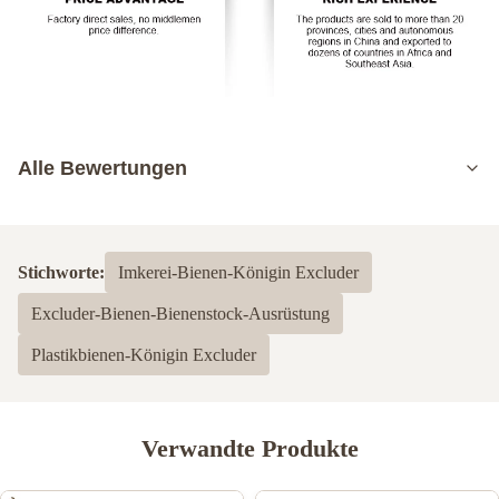
Alle Bewertungen
5.0
Basierend auf 50 jüngsten Bewertungen
Stichworte:
Imkerei-Bienen-Königin Excluder
5
100%
Excluder-Bienen-Bienenstock-Ausrüstung
4
0
3
0
Plastikbienen-Königin Excluder
2
0
1
0
Verwandte Produkte
Shawn Olson
S
Feb 23.2024