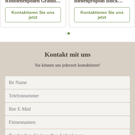
Bienenhonig Sidrhonig
Gelée Royale Naturreines
100% Natürliche
Lebensmittelqualität
Kontaktieren Sie uns
Kontaktieren Sie uns
Bienenprodukte aus China
jetzt
jetzt
Kontakt mit uns
Sie können uns jederzeit kontaktieren!