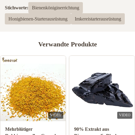
Basierend auf 50 jüngsten Bewertungen
Stichworte:
Bienenköniginerrichtung
5
100%
Honigbienen-Starterausrüstung
Imkereistarterausrüstung
4
0
3
0
2
0
1
0
Verwandte Produkte
Dayne Stephen
D
Jul 10.2024
Thank you for Cherry's enthusiastic help in answering my
questions and keeping track of the goods until they are delivered
to me.
VIDEO
VIDEO
Großhandel Natürliche
10-HDA 2% Bio-Frisch-