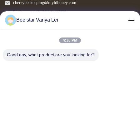
cherrybeekeeping@myldhoney.com
Telefon:: 0086---18582997231
Bee star Vanya Lei
4:30 PM
Copyright © 2018-2026 BEE STAR TO GLORIFY YOUR WONDERFUL HONEY
LIFE. All Rights Reserved.
Good day, what product are you looking for?