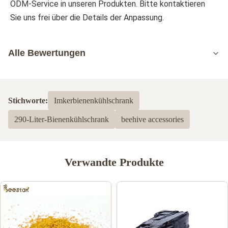
ODM-Service in unseren Produkten. Bitte kontaktieren 
Sie uns frei über die Details der Anpassung.
Alle Bewertungen
5.0
Basierend auf 50 jüngsten Bewertungen
Stichworte:
Imkerbienenkühlschrank
5
100%
290-Liter-Bienenkühlschrank
beehive accessories
4
0
3
0
2
0
1
0
Verwandte Produkte
BeeFarmers Crib
B
Mar 4.2026
I like the quality but I would prefer each piece having its own