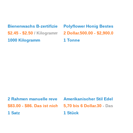
Bienenwachs B-zertifiziertes natürliches, organisches Bien
Polyflower Honig Bestes Geschen
$2.45 - $2.50
/ Kilogramm
2 Dollar.500.00 - $2,900.00
/ Tonne
1000 Kilogramm
1 Tonne
2 Rahmen manuelle reversible Radial Bienenhonig Verarbeitu
Amerikanischer Stil Edelstahl Ele
$83.00 - $86. Das ist nicht gut.00
5,70 bis 6 Dollar.30
- Setzt.
- Das ist ein St
1 Satz
1 Stück