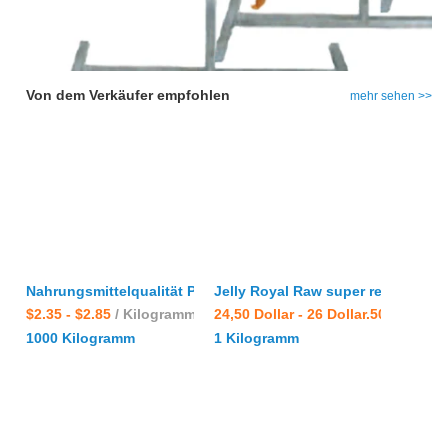
Von dem Verkäufer empfohlen
mehr sehen >>
Nahrungsmittelqualität Premium A biologisches Bienenwach
Jelly Royal Raw super rein frisch
$2.35 - $2.85
/ Kilogramm
24,50 Dollar - 26 Dollar.50
/ Kilog
1000 Kilogramm
1 Kilogramm