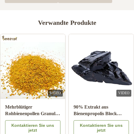
3
0
2
0
1
0
Verwandte Produkte
safiyah Maghrabi,
S
Dec 9.2024
افضل شركة تعاملت معها ✨
VIDEO
VIDEO
Mehrblütiger
90% Extrakt aus
Rohbienenpollen Granulat
Bienenpropolis Block
25kg Karton
Bienenprodukte für die
Kontaktieren Sie uns
Kontaktieren Sie uns
Nahrungsergänzungsmittel
Gesundheitsversorgung
jetzt
jetzt
aus Bienenstern