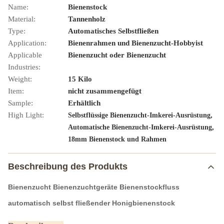
Name:
Bienenstock
Material:
Tannenholz
Type:
Automatisches Selbstfließen
Application:
Bienenrahmen und Bienenzucht-Hobbyist
Applicable
Bienenzucht oder Bienenzucht
Industries:
Weight:
15 Kilo
Item:
nicht zusammengefügt
Sample:
Erhältlich
High Light:
,
Selbstflüssige Bienenzucht-Imkerei-Ausrüstung
,
Automatische Bienenzucht-Imkerei-Ausrüstung
18mm Bienenstock und Rahmen
Beschreibung des Produkts
Bienenzucht Bienenzuchtgeräte Bienenstockfluss
automatisch selbst fließender Honigbienenstock