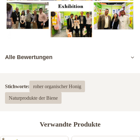
Alle Bewertungen
5.0
Basierend auf 50 jüngsten Bewertungen
Stichworte:
roher organischer Honig
5
100%
Naturprodukte der Biene
4
0
3
0
2
0
1
0
Verwandte Produkte
Alexander skyler
A