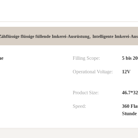
,
Zähflüssige flüssige füllende Imkerei-Ausrüstung
Intelligente Imkerei-Au
ne
Filling Scope:
5 bis 
Operational Voltage:
12V
Product Size:
46.7*3
Speed:
360 Fla
Stunde 