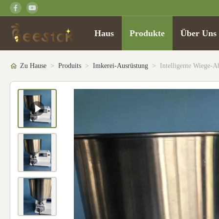
Haus
Produkte
Über Uns
Zu Hause
>
Produits
>
Imkerei-Ausrüstung
>
Intelligente Wiege-