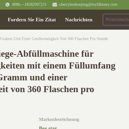
0086---18582997231
cherrybeekeeping@myldhoney.com
Fordern Sie Ein Zitat
Nachrichten
00 Gramm Und Einer Geschwindigkeit Von 360 Flaschen Pro Stunde
iege-Abfüllmaschine für
igkeiten mit einem Füllumfang
 Gramm und einer
it von 360 Flaschen pro
Markenbezeichnung
Bee star