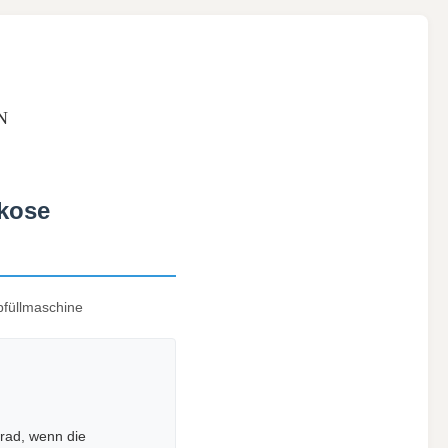
N
skose
abfüllmaschine
Grad, wenn die