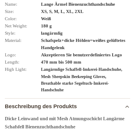
Name:
Lange Ärmel Bienenzuchthandschuhe
Size:
XS, S, M, L, XL, 2XL
Color:
Weiß
Net Weight:
180 g
Style:
langärmlig
Material:
Schafspelz+dicke Höhlen+weißes gelüftetes
Handgelenk
Logo:
Akzeptieren Sie benutzerdefiniertes Logo
Length:
470 mm bis 500 mm
High Light:
,
Langärmlige Schaffell-Imkerei-Handschuhe
,
Mesh Sheepskin Beekeeping Gloves
Breathable starke Segeltuch-Imkerei-
Handschuhe
Beschreibung des Produkts
Dicke Leinwand und mit Mesh Atmungsschicht Langärme
Schafsfell Bienenzuchthandschuhe