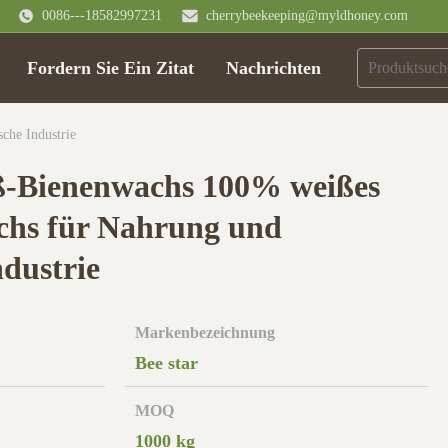
0086---18582997231
cherrybeekeeping@myldhoney.com
Fordern Sie Ein Zitat
Nachrichten
he Industrie
ß-Bienenwachs 100% weißes
hs für Nahrung und
ndustrie
Markenbezeichnung
Bee star
MOQ
1000 kg