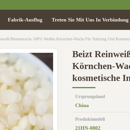
Fabrik-Ausflug
Treten Sie Mit Uns In Verbindung
inweiß-Bienenwachs 100% Weißes Körnchen-Wachs Für Nahrung Und Kosmetisc
Beizt Reinwei
Körnchen-Wac
kosmetische I
Ursprungsland
China
Produktmodell
21HN-0802