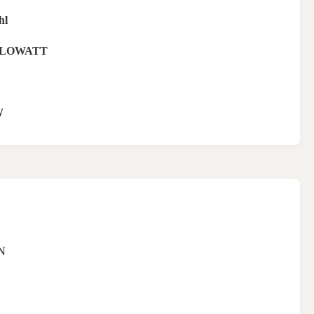
hl
KILOWATT
W
N