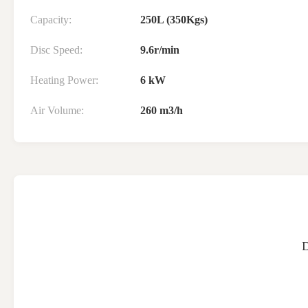
Capacity:
250L (350Kgs)
Disc Speed:
9.6r/min
Heating Power:
6 kW
Air Volume:
260 m3/h