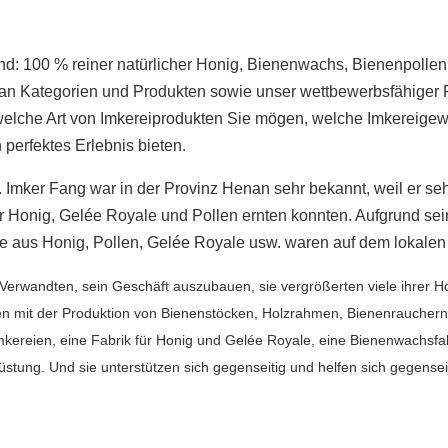
ind: 100 % reiner natürlicher Honig, Bienenwachs, Bienenpolle
an Kategorien und Produkten sowie unser wettbewerbsfähiger P
welche Art von Imkereiprodukten Sie mögen, welche Imkereigew
 perfektes Erlebnis bieten.
 Imker Fang war in der Provinz Henan sehr bekannt, weil er sehr
 Honig, Gelée Royale und Pollen ernten konnten. Aufgrund seine
 aus Honig, Pollen, Gelée Royale usw. waren auf dem lokalen M
erwandten, sein Geschäft auszubauen, sie vergrößerten viele ihrer H
 mit der Produktion von Bienenstöcken, Holzrahmen, Bienenrauchern, H
mkereien, eine Fabrik für Honig und Gelée Royale, eine Bienenwachsfa
üstung. Und sie unterstützen sich gegenseitig und helfen sich gegense