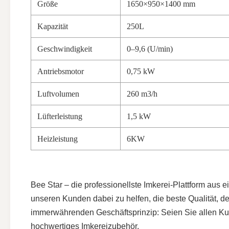
Größe
1650×950×1400 mm
Kapazität
250L
Geschwindigkeit
0–9,6 (U/min)
Antriebsmotor
0,75 kW
Luftvolumen
260 m3/h
Lüfterleistung
1,5 kW
Heizleistung
6KW
Bee Star – die professionellste Imkerei-Plattform aus
unseren Kunden dabei zu helfen, die beste Qualität, d
immerwährenden Geschäftsprinzip: Seien Sie allen Kund
hochwertiges Imkereizubehör.