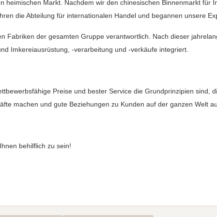
den heimischen Markt. Nachdem wir den chinesischen Binnenmarkt für I
ahren die Abteilung für internationalen Handel und begannen unsere Exp
den Fabriken der gesamten Gruppe verantwortlich. Nach dieser jahrela
 Imkereiausrüstung, -verarbeitung und -verkäufe integriert.
wettbewerbsfähige Preise und bester Service die Grundprinzipien sind, 
schäfte machen und gute Beziehungen zu Kunden auf der ganzen Welt a
hnen behilflich zu sein!