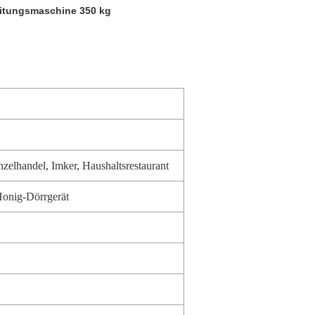
eitungsmaschine 350 kg
elhandel, Imker, Haushaltsrestaurant
Honig-Dörrgerät