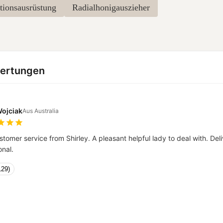
tionsausrüstung
Radialhonigauszieher
wertungen
Wojciak
Aus Australia
stomer service from Shirley. A pleasant helpful lady to deal with. De
nal.
129)