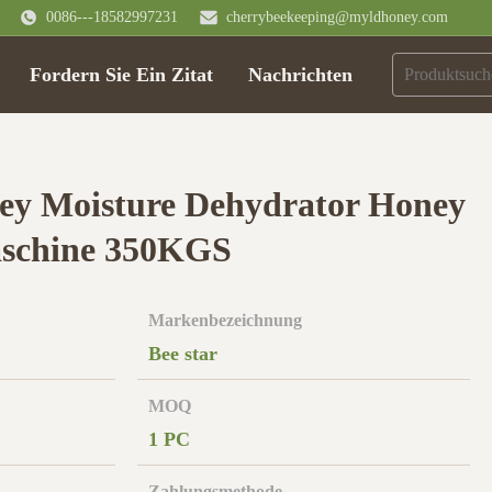
0086---18582997231
cherrybeekeeping@myldhoney.com
Fordern Sie Ein Zitat
Nachrichten
ey Moisture Dehydrator Honey
aschine 350KGS
Markenbezeichnung
Bee star
MOQ
1 PC
Zahlungsmethode