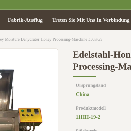
Fabrik-Ausflug
Treten Sie Mit Uns In Verbindung
ney Moisture Dehydrator Honey Processing-Maschine 350KGS
Edelstahl-Hon
Processing-M
Ursprungsland
China
Produktmodell
11HH-19-2
Stückpreis