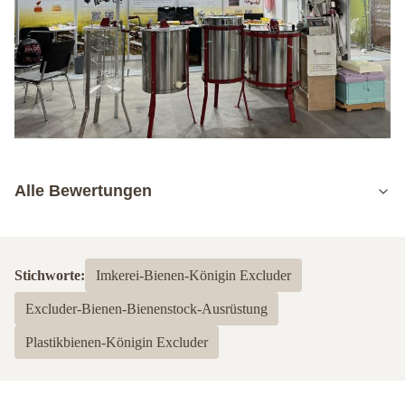
Alle Bewertungen
5.0
Basierend auf 50 jüngsten Bewertungen
Stichworte:
Imkerei-Bienen-Königin Excluder
5
100%
Excluder-Bienen-Bienenstock-Ausrüstung
4
0
3
0
Plastikbienen-Königin Excluder
2
0
1
0