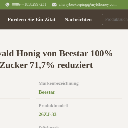
0086---18582997231
cherrybeekeeping@myldhoney.com
Fordern Sie Ein Zitat
Nachrichten
ald Honig von Beestar 100%
 Zucker 71,7% reduziert
Markenbezeichnung
Beestar
Produktmodell
26ZJ-33
Stückpreis