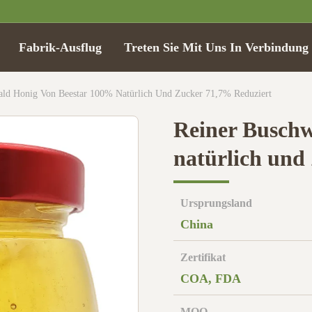
Fabrik-Ausflug
Treten Sie Mit Uns In Verbindung
ald Honig Von Beestar 100% Natürlich Und Zucker 71,7% Reduziert
Reiner Buschw
natürlich und
Ursprungsland
China
Zertifikat
COA, FDA
MOQ