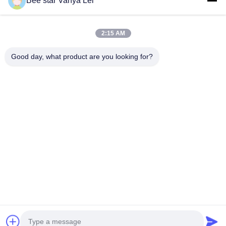
Bee star Vanya Lei
zu lösen. Die aktuelle Kundenzufriedenheit liegt bei
100 %.
2:15 AM
Good day, what product are you looking for?
Exportverpackung
Wir verwenden 5-lagige dicke Kartons für Geräte,
Holzkisten für Maschinen und Schaumstoffkartons
oder verstärkte Kartons für Honigschleudern.
Erfahrung exportieren
Mehr als 8 Jahre Exporterfahrung sorgen für
reibungslose Abläufe und die Erfüllung aller
Versandanforderungen weltweit.