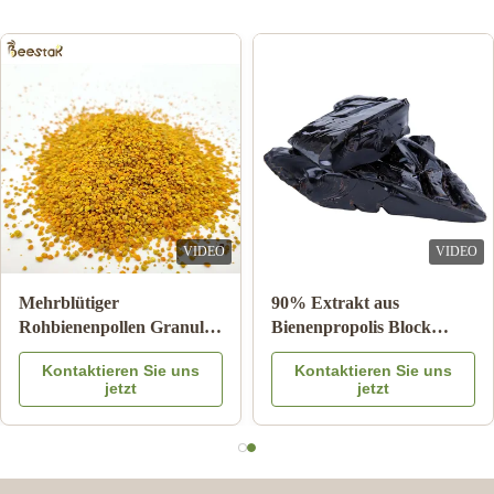
VIDEO
VIDEO
Mehrblütiger
90% Extrakt aus
Rohbienenpollen Granulat
Bienenpropolis Block
25kg Karton
Bienenprodukte für die
Kontaktieren Sie uns
Kontaktieren Sie uns
Nahrungsergänzungsmittel
Gesundheitsversorgung
jetzt
jetzt
aus Bienenstern