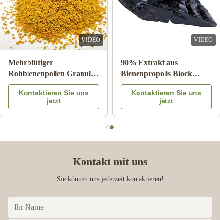
VIDEO
VIDEO
Mehrblütiger
90% Extrakt aus
Rohbienenpollen Granulat
Bienenpropolis Block
25kg Karton
Bienenprodukte für die
Kontaktieren Sie uns
Kontaktieren Sie uns
Nahrungsergänzungsmittel
Gesundheitsversorgung
jetzt
jetzt
aus Bienenstern
Kontakt mit uns
Sie können uns jederzeit kontaktieren!