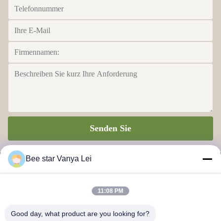
Senden Sie
Bee star Vanya Lei
11:08 PM
BIENEN-STERN, ZUM IHRES WUNDERBAREN HONIG-
Good day, what product are you looking for?