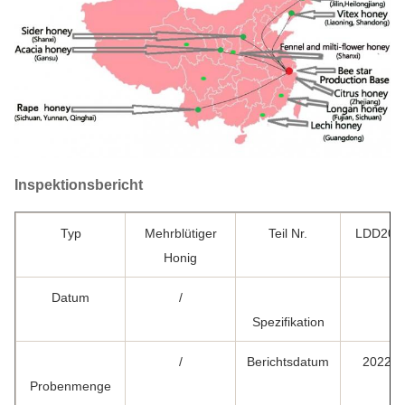
Inspektionsbericht
Typ
Mehrblütiger
Teil Nr.
LDD200
Honig
Datum
/
/
Spezifikation
/
Berichtsdatum
2022.0
Probenmenge