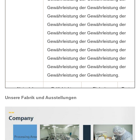
Gewährleistung der Gewährleistung der
Gewährleistung der Gewährleistung der
Gewährleistung der Gewährleistung der
Gewährleistung der Gewährleistung der
Gewährleistung der Gewährleistung der
Gewährleistung der Gewährleistung der
Gewährleistung der Gewährleistung der
Gewährleistung der Gewährleistung der
Gewährleistung der Gewährleistung.
- Nein. Ich
Prüfobjekte
Einheit
Testerge
weiß nicht.
Unsere Fabrik und Ausstellungen
01
Farbe
mm
19
02
Feuchtigkeit
G/100 g
18.
03
Säure
Milligramm/kg
2.0