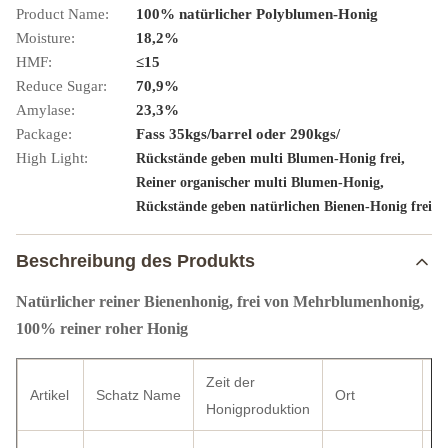
Product Name:
100% natürlicher Polyblumen-Honig
Moisture:
18,2%
HMF:
≤15
Reduce Sugar:
70,9%
Amylase:
23,3%
Package:
Fass 35kgs/barrel oder 290kgs/
High Light:
,
Rückstände geben multi Blumen-Honig frei
,
Reiner organischer multi Blumen-Honig
Rückstände geben natürlichen Bienen-Honig frei
Beschreibung des Produkts
Natürlicher reiner Bienenhonig, frei von Mehrblumenhonig,
100% reiner roher Honig
Zeit der
A
Artikel
Schatz Name
Ort
Honigproduktion
(t