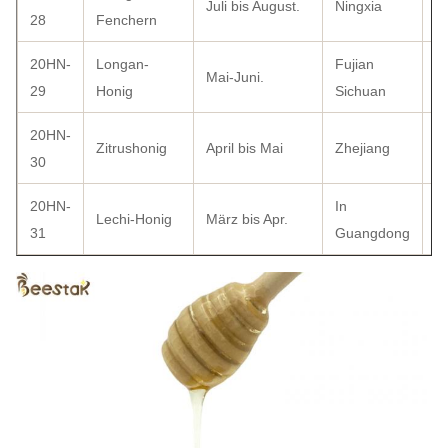
Juli bis August.
Ningxia
3
28
Fenchern
20HN-
Longan-
Fujian
Mai-Juni.
3
29
Honig
Sichuan
20HN-
Zitrushonig
April bis Mai
Zhejiang
3
30
20HN-
In
Lechi-Honig
März bis Apr.
2
31
Guangdong