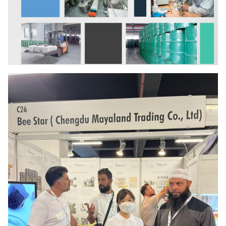
04
HMF
Der Anteil an
8.5
der
05
Amylase
G/100 g
14
06
Weniger
G/100 g
77.
Zucker
07
Schokolade
G/100 g
2.5
08
F/G
/
1.1
09
Gesamtzahl
CFU/g
50
der Kolonien
10
Coliform-
MPN/g
< 0
Gruppe