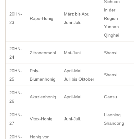
Sichuan
In der
20HN-
März bis Apr.
Rape-Honig
Region
2
23
Juni-Juli.
Yunnan
Qinghai
20HN-
Zitronenmehl
Mai-Juni.
Shanxi
6
24
20HN-
Poly-
April-Mai
Shanxi
2
25
Blumenhonig
Juli bis Oktober
20HN-
Akazienhonig
April-Mai
Gansu
1
26
20HN-
Liaoning
Vitex-Honig
Juni-Juli.
2
27
Shandong
20HN-
Honig von