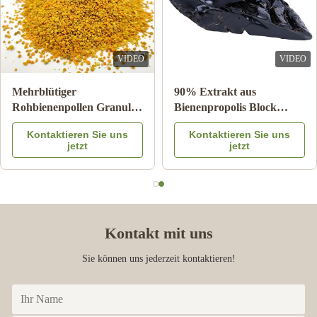
VIDEO
VIDEO
Großhandel Natürliche
10-HDA 2% Bio-Frisch-
Bienenhonig Sidrhonig
Gelée Royale Naturreines
100% Natürliche
Lebensmittelqualität
Kontaktieren Sie uns
Kontaktieren Sie uns
Bienenprodukte aus China
jetzt
jetzt
Kontakt mit uns
Sie können uns jederzeit kontaktieren!