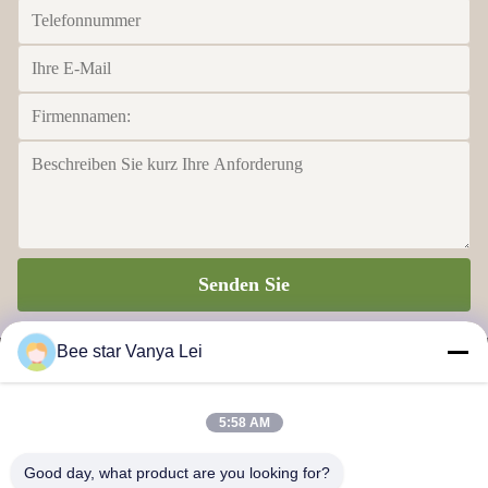
Senden Sie
Bee star Vanya Lei
5:58 AM
BIENEN-STERN, ZUM IHRES WUNDERBAREN HONIG-
Good day, what product are you looking for?