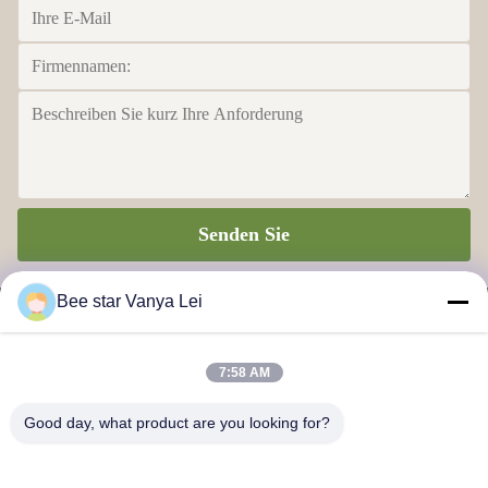
Senden Sie
Bee star Vanya Lei
7:58 AM
BIENEN-STERN, ZUM IHRES WUNDERBAREN HONIG-
Good day, what product are you looking for?
LEBENS ZU GLORIFIZIEREN