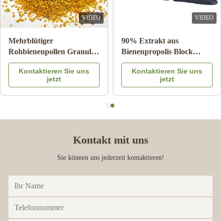
VIDEO
VIDEO
Großhandel Natürliche
10-HDA 2% Bio-Frisch-
Bienenhonig Sidrhonig
Gelée Royale Naturreines
100% Natürliche
Lebensmittelqualität
Kontaktieren Sie uns
Kontaktieren Sie uns
Bienenprodukte aus China
jetzt
jetzt
Kontakt mit uns
Sie können uns jederzeit kontaktieren!